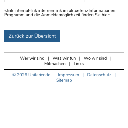
<link internal-link internen link im aktuellen>Informationen,
Programm und die Anmeldemöglichkeit finden Sie hier:
Zurück zur Übersicht
Wer wir sind
|
Was wir tun
|
Wo wir sind
|
Mitmachen
|
Links
© 2026
Unitarier.de
|
Impressum
|
Datenschutz
|
Sitemap