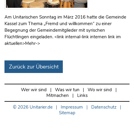
Am Unitarischen Sonntag im März 2016 hatte die Gemeinde
Kassel zum Thema „Fremd und willkommen“ zu einer
Begegnung der Gemeindemitglieder mit syrischen
Flüchtlingen eingeladen. <link internal-link internen link im
aktuellen>Mehr->
Zurück zur Übersicht
Wer wir sind
|
Was wir tun
|
Wo wir sind
|
Mitmachen
|
Links
© 2026
Unitarier.de
|
Impressum
|
Datenschutz
|
Sitemap