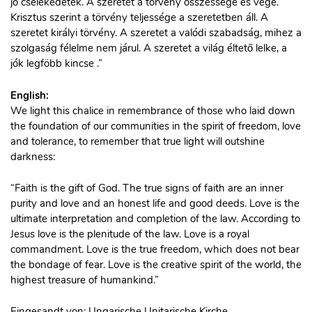
jó cselekedetek. A szeretet a törvény összessége és vége.
Krisztus szerint a törvény teljessége a szeretetben áll. A
szeretet királyi törvény. A szeretet a valódi szabadság, mihez a
szolgaság félelme nem járul. A szeretet a világ éltető lelke, a
jók legföbb kincse .”
English:
We light this chalice in remembrance of those who laid down
the foundation of our communities in the spirit of freedom, love
and tolerance, to remember that true light will outshine
darkness:
“Faith is the gift of God. The true signs of faith are an inner
purity and love and an honest life and good deeds. Love is the
ultimate interpretation and completion of the law. According to
Jesus love is the plenitude of the law. Love is a royal
commandment. Love is the true freedom, which does not bear
the bondage of fear. Love is the creative spirit of the world, the
highest treasure of humankind.”
Eingesandt von: Ungarische Unitarische Kirche