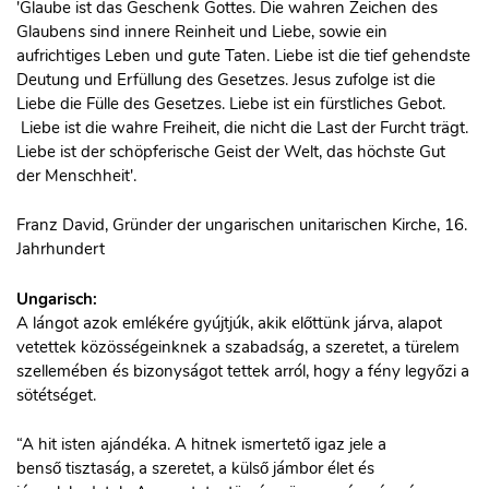
'Glaube ist das Geschenk Gottes. Die wahren Zeichen des
Glaubens sind innere Reinheit und Liebe, sowie ein
aufrichtiges Leben und gute Taten. Liebe ist die tief gehendste
Deutung und Erfüllung des Gesetzes. Jesus zufolge ist die
Liebe die Fülle des Gesetzes. Liebe ist ein fürstliches Gebot.
Liebe ist die wahre Freiheit, die nicht die Last der Furcht trägt.
Liebe ist der schöpferische Geist der Welt, das höchste Gut
der Menschheit'.
Franz David, Gründer der ungarischen unitarischen Kirche, 16.
Jahrhundert
Ungarisch:
A lángot azok emlékére gyújtjúk, akik előttünk járva, alapot
vetettek közösségeinknek a szabadság, a szeretet, a türelem
szellemében és bizonyságot tettek arról, hogy a fény legyőzi a
sötétséget.
“A hit isten ajándéka. A hitnek ismertető igaz jele a
benső tisztaság, a szeretet, a külső jámbor élet és